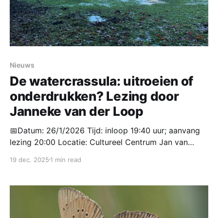
Nieuws
De watercrassula: uitroeien of
onderdrukken? Lezing door
Janneke van der Loop
📅Datum: 26/1/2026 Tijd: inloop 19:40 uur; aanvang
lezing 20:00 Locatie: Cultureel Centrum Jan van
Besouw, Goirle Toegang: gratis Aanmelden:
19 dec. 2025
1 min read
contact@biodiversiteitgoirle.nl Op maandagavond 26
januari 2026 organiseert het Biodiversiteitteam
Goirle-Riel een boeiende lezing door dr. Janneke van
der Loop. Watercrassula, een invasieve waterplant,
vormt