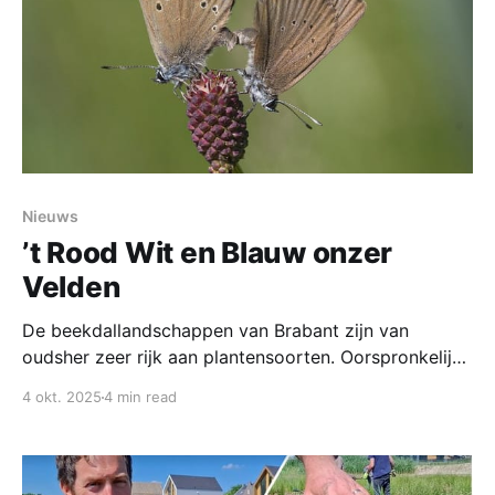
Nieuws
’t Rood Wit en Blauw onzer
Velden
De beekdallandschappen van Brabant zijn van
oudsher zeer rijk aan plantensoorten. Oorspronkelijk
bestonden onze beekdalen uit brede, deels met veen
4 okt. 2025
4 min read
begroeide moerassen, waar mineraalrijk kwelwater en
afstromend regenwater op of onder het oppervlak
een weg vonden. Wie dergelijke gebieden nog wil
tegenkomen moet naar Oost-Duitsland of Polen. Ons