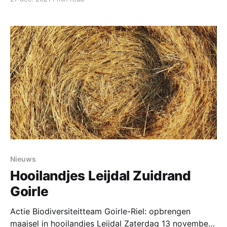
wetgevingsoperatie sinds de invoering van de
Grondwet in 1848 genoemd. In de Omgevingswet
moet alle wet- en regelgeving over ruimte, wonen,
infrastructuur, milieu,
Nieuws
Hooilandjes Leijdal Zuidrand
Goirle
Actie Biodiversiteitteam Goirle-Riel: opbrengen
maaisel in hooilandjes Leijdal Zaterdag 13 november