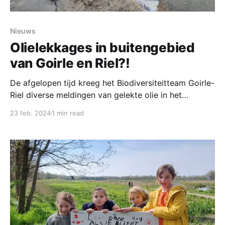
Nieuws
Olielekkages in buitengebied
van Goirle en Riel?!
De afgelopen tijd kreeg het Biodiversiteitteam Goirle-
Riel diverse meldingen van gelekte olie in het
buitengebied van Goirle. Op landbouwpercelen,
23 feb. 2024
1 min read
zandpaden en zelfs middenin natuurgebieden waren
olieachtige vlekken te vinden drijvend op
waterplasjes. Wat is hier aan de hand? We kunnen u
geruststellen: de olieachtige verschijning is geen
vervuiling, maar