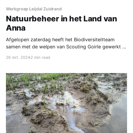
Werkgroep Leijdal Zuidrand
Natuurbeheer in het Land van
Anna
Afgelopen zaterdag heeft het Biodiversiteitteam
samen met de welpen van Scouting Goirle gewerkt in
de natuur achter het Verpleeghuis (Land van Anna,
26 mrt. 2024
2 min read
onderdeel van Landgoed Gorp en Roovert). We
hebben ons bezig gehouden met het maken van een
vlechtwerk als perceelsafscheiding. Nadat het pad
van de Leij naar het oude