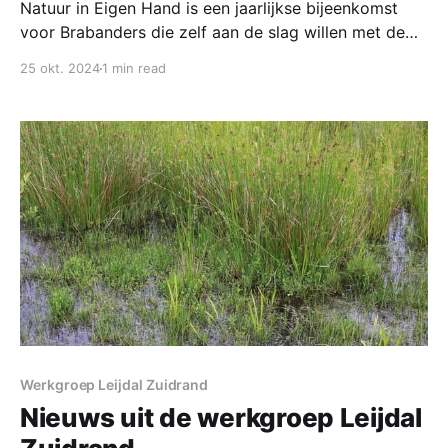
Natuur in Eigen Hand is een jaarlijkse bijeenkomst
voor Brabanders die zelf aan de slag willen met de
ontwikkeling van natuur in hun omgeving. Het is een
25 okt. 2024
1 min read
initiatief van provincie Noord-Brabant, Groen
Ontwikkelfonds Brabant, IVN Natuureducatie,
Brabants Landschap en de Brabantse Milieufederatie.
Tijdens de bijeenkomst op 10 oktober in
Werkgroep Leijdal Zuidrand
Nieuws uit de werkgroep Leijdal