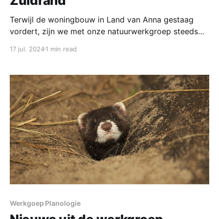
Zuidrand
Terwijl de woningbouw in Land van Anna gestaag
vordert, zijn we met onze natuurwerkgroep steeds
op de vierde zaterdag van de maand aan het werk
17 jul. 2024
1 min read
geweest in het aangrenzende natuurgebied. Door het
aanhoudende natte weer waren we beperkt in onze
activiteiten en ook het maaibeheer kon in het
voorjaar niet
Werkgoep Planologie