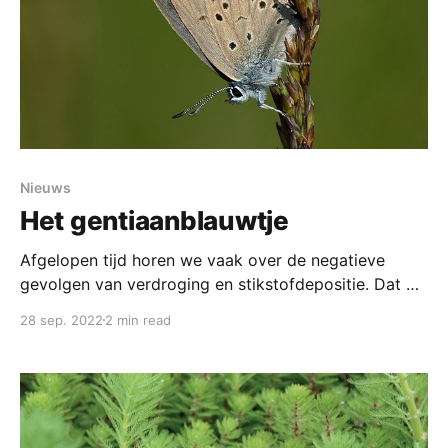
Nieuws
Het gentiaanblauwtje
Afgelopen tijd horen we vaak over de negatieve
gevolgen van verdroging en stikstofdepositie. Dat dit
ook daadwerkelijk leidt tot het uitsterven van
28 sep. 2022
2 min read
soorten zien we bij het gentiaanblauwtje. Dit is een
dagvlindersoort die tot vorig jaar leefde op de Regte
Heide, maar nu helaas permanent verdwenen is.
Hierbij een klein