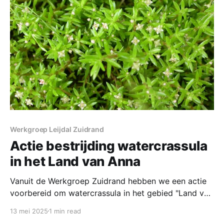
was rechtgetrokken bij de ruilverkaveling stroomt
hier nu weer semi-meanderend
Werkgroep Leijdal Zuidrand
Actie bestrijding watercrassula
in het Land van Anna
Vanuit de Werkgroep Zuidrand hebben we een actie
voorbereid om watercrassula in het gebied "Land van
Anna" te bestrijden. In een gebied van ca. 0,5 hectare
13 mei 2025
1 min read
zijn verspreid besmettingen van deze invasieve exoot