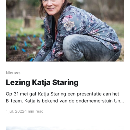
Nieuws
Lezing Katja Staring
Op 31 mei gaf Katja Staring een presentatie aan het
B-team. Katja is bekend van de ondernemerstuin Un
Bietje Groen, in Tilburg (voormalig Rooi Bietje). In
1 jul. 2022
1 min read
verschillende stappen heeft zij aangetoond dat het
mogelijk is om in de eigen tuin het verschil te maken.
Samen met Nienke Plantinga schreef