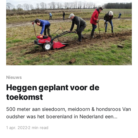
Nieuws
Heggen geplant voor de
toekomst
500 meter aan sleedoorn, meidoorn & hondsroos Van
oudsher was het boerenland in Nederland een
mozaïek van akkers en weilanden, omrand door
1 apr. 2022
2 min read
heggen en hagen. Door schaalvergroting en