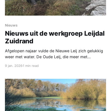
Nieuws
Nieuws uit de werkgroep Leijdal
Zuidrand
Afgelopen najaar vulde de Nieuwe Leij zich gelukkig
weer met water. De Oude Leij, die meer met
kwelwater dan met regenwater wordt gevoed, bleef
9 jan. 2026
1 min read
evenwel nog lang droog. Het zachte weer gaf
insecten de gelegenheid om nog diep in het najaar
actief te blijven. De kleine vuurvlinder en het
icarusblauwtje