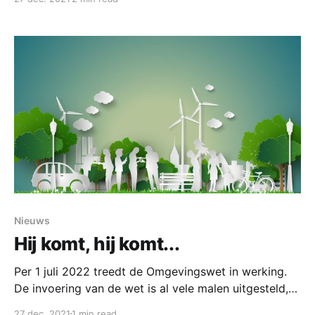
veel veranderd. Grote bomen zijn gekapt en
fabriekspanden zijn en worden gesloopt. Deze maken
langzaam plaats voor woningbouw. Verder is achter
de Nieuwe Leij
Nieuws
Hij komt, hij komt...
Per 1 juli 2022 treedt de Omgevingswet in werking.
De invoering van de wet is al vele malen uitgesteld,
en niet voor niks: het wordt wel de
27 dec. 2021
1 min read