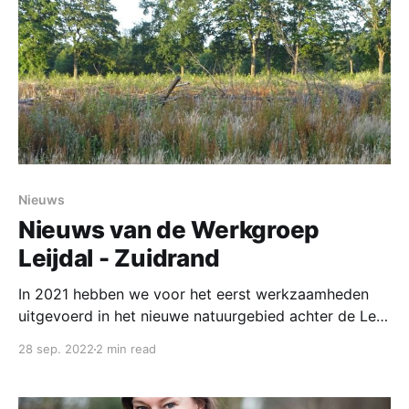
Nieuws
Nieuws van de Werkgroep
Leijdal - Zuidrand
In 2021 hebben we voor het eerst werkzaamheden
uitgevoerd in het nieuwe natuurgebied achter de Leij,
een gebied dat het nog steeds zonder naam moet
28 sep. 2022
2 min read
stellen. Een deel van dit gebied (ten westen van de
Molendijk) staat van oudsher bekend als de Vloed,
maar voor het gedeelte achter het Verpleeghuis