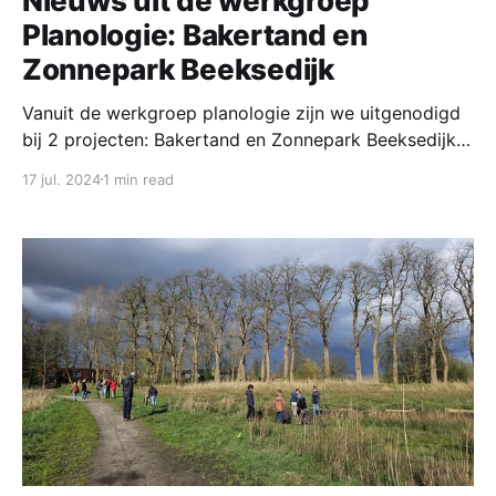
Nieuws uit de werkgroep
Planologie: Bakertand en
Zonnepark Beeksedijk
Vanuit de werkgroep planologie zijn we uitgenodigd
bij 2 projecten: Bakertand en Zonnepark Beeksedijk.
Bakertand Het plan Bakertand is in afwachting van
17 jul. 2024
1 min read
een zitting bij Raad van State, vanwege het beroep
dat is aangetekend door 7 verschillende partijen. Als
stichting hebben wij beroep aangetekend vanwege
het feit dat er in