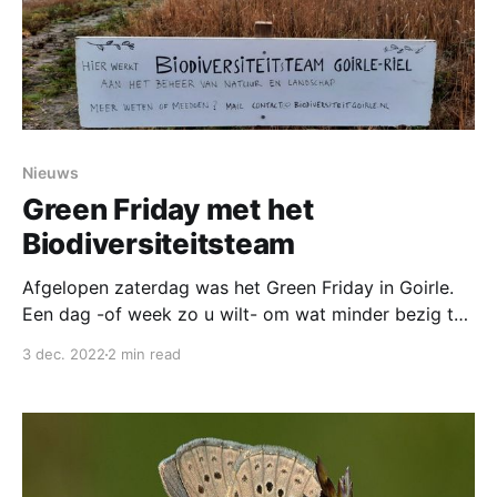
Nieuws
Green Friday met het
Biodiversiteitsteam
Afgelopen zaterdag was het Green Friday in Goirle.
Een dag -of week zo u wilt- om wat minder bezig te
zijn met het kopen van nieuwe spullen, en wat meer
3 dec. 2022
2 min read
met onze leefomgeving. Om ergens aan te komen
hoef je het niet per sé te kopen, en dat geldt ook