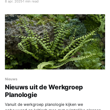
8 apr. 2025
1 min read
woonwijk inmiddels voor een groot deel bebouwd is,
is het natuurgebied nog volop in ontwikkeling. Zo
heeft het waterschap langs de Oude Leij een nieuw
Nieuws
Nieuws uit de Werkgroep
Planologie
Vanuit de werkgroep planologie kijken we