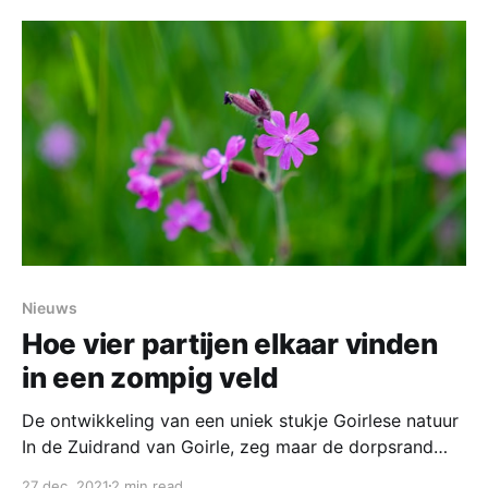
ruilverkavelingen zijn landelijk meer dan 225.000
kilometer aan heggen verdwenen. Toch hebben
heggen en hagen een toekomst in ons landschap: ze
Nieuws
Hoe vier partijen elkaar vinden
in een zompig veld
De ontwikkeling van een uniek stukje Goirlese natuur
In de Zuidrand van Goirle, zeg maar de dorpsrand
achter de Kerkstraat en Bergstraat, is het laatste jaar
27 dec. 2021
2 min read