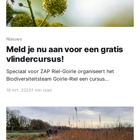
Nieuws
Meld je nu aan voor een gratis
vlindercursus!
Speciaal voor ZAP Riel-Goirle organiseert het
Biodiversiteitsteam Goirle-Riel een cursus
“dagvlinders herkennen”. Op deze manier willen we
18 mrt. 2023
1 min read
stimuleren om tijdens een ZAP-wandelronde ook te
letten op de biodiversiteit. Dagvlinders zijn een
goede graadmeter voor de biodiversiteit, ze zijn
mooi om te zien en bovendien ook relatief makkelijk