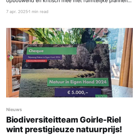
opbouwend en kritisch mee met ruimtelijke plannen
in de gemeente. Bij het bouwplan Land van Anna zijn
7 apr. 2025
1 min read
we door de projectontwikkelaar en aannemer
gevraagd om mee te denken met het aanleggen van
een “natuurinclusieve muur”. Hiervoor hadden we in
een eerder stadium al ideeën
Nieuws
Biodiversiteitteam Goirle-Riel
wint prestigieuze natuurprijs!