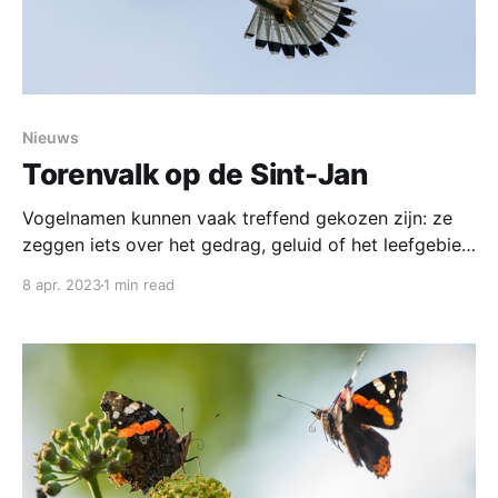
Nieuws
Torenvalk op de Sint-Jan
Vogelnamen kunnen vaak treffend gekozen zijn: ze
zeggen iets over het gedrag, geluid of het leefgebied
van de vogelsoort waar het om gaat. In geval van de
8 apr. 2023
1 min read
torenvalk is duidelijk dat deze mooie roofvogel zich
vroeger graag ophield in de omgeving van torens.
Het is van oudsher een rotsbewoner, die