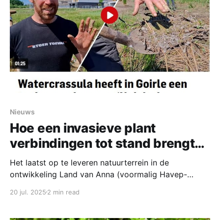
eigen
Nieuws
Hoe een invasieve plant
verbindingen tot stand brengt…
Het laatst op te leveren natuurterrein in de
ontwikkeling Land van Anna (voormalig Havep-
terrein) heet de ‘Vloedtuinen’. Het is onderdeel van de
20 jul. 2025
2 min read
overstromingsvlakte de Vloed, die vanouds bij natte
periodes onder water loopt. De Nieuwe Leij die ooit