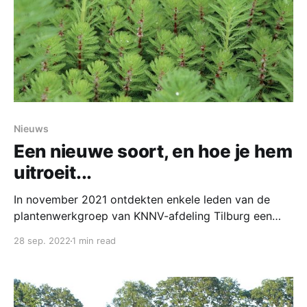
Nieuws
Een nieuwe soort, en hoe je hem
uitroeit...
In november 2021 ontdekten enkele leden van de
plantenwerkgroep van KNNV-afdeling Tilburg een
onbekend soort vederkruid in de poel achter het
28 sep. 2022
1 min read
Verpleeghuis. De soort lijkt veel op het
parelvederkruid, een invasieve soort die afkomstig is
uit Zuid-Amerika. Parelvederkruid is vanuit aquaria in
onze wateren terecht gekomen en kan