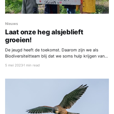
Nieuws
Laat onze heg alsjeblieft
groeien!
De jeugd heeft de toekomst. Daarom zijn we als
Biodiversiteitteam blij dat we soms hulp krijgen van
jeugdige natuurbeschermers. Zo ook bij het
5 mei 2023
1 min read
aanplanten en beschermen van een haagbeplanting
achter het verpleeghuis. Deze planten zijn niet alleen
van belang voor een groener en zuurstofrijker
landschap, maar vormen (als ze groter