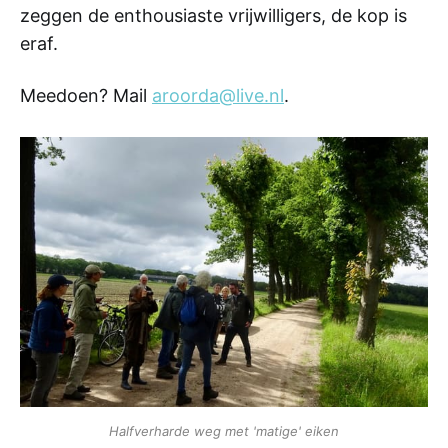
zeggen de enthousiaste vrijwilligers, de kop is
eraf.
Meedoen? Mail
aroorda@live.nl
.
Halfverharde weg met 'matige' eiken