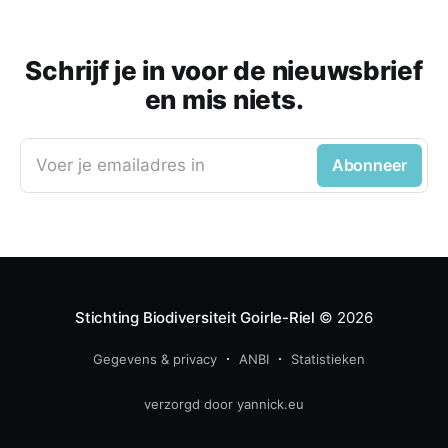
Schrijf je in voor de nieuwsbrief
en mis niets.
Voer je emailadres in
Abonneer
Stichting Biodiversiteit Goirle-Riel
© 2026
Gegevens & privacy
ANBI
Statistieken
verzorgd door yannick.eu