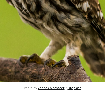
Photo by 
Zdeněk Macháček
 / 
Unsplash