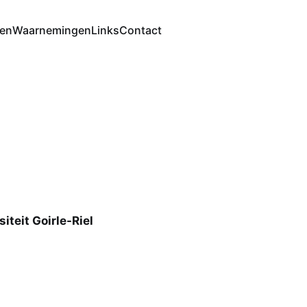
ten
Waarnemingen
Links
Contact
siteit Goirle-Riel
9