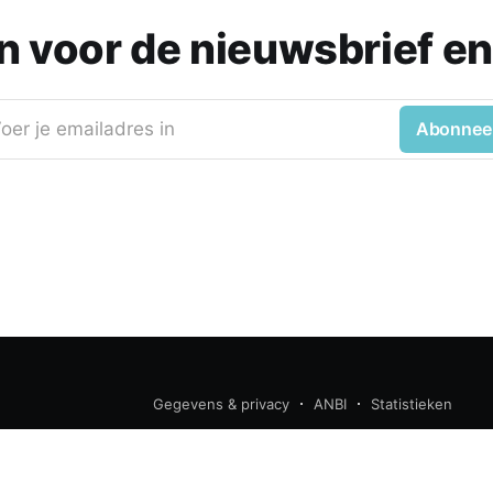
 in voor de nieuwsbrief en
oer je emailadres in
Abonnee
Gegevens & privacy
ANBI
Statistieken