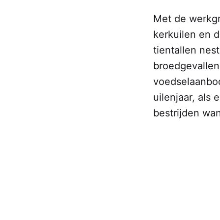
Met de werkgr
kerkuilen en d
tientallen ne
broedgevallen.
voedselaanbod
uilenjaar, als
bestrijden wa