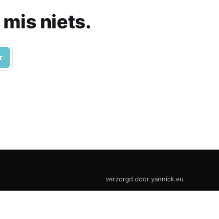
 mis niets.
r
verzorgd door yannick.eu