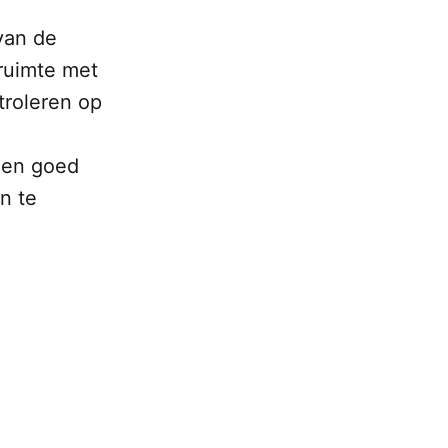
van de
 ruimte met
troleren op
een goed
n te