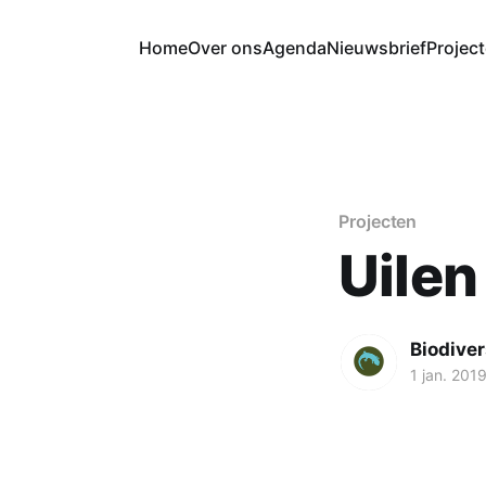
Home
Over ons
Agenda
Nieuwsbrief
Projec
Projecten
Uilen
Biodiver
1 jan. 201