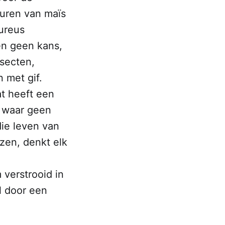
turen van maïs
oureus
en geen kans,
nsecten,
 met gif.
t heeft een
n waar geen
die leven van
zen, denkt elk
 verstrooid in
l door een