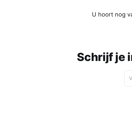
U hoort nog v
Schrijf je
V