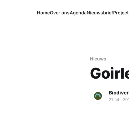
Home
Over ons
Agenda
Nieuwsbrief
Projec
Nieuws
Goirl
Biodiver
21 feb. 20