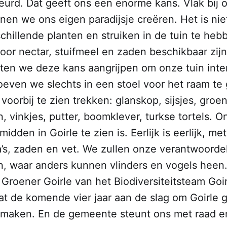
eurd. Dat geeft ons een enorme kans. Vlak bij o
nen we ons eigen paradijsje creëren. Het is nie
chillende planten en struiken in de tuin te heb
door nectar, stuifmeel en zaden beschikbaar zijn
aten we deze kans aangrijpen om onze tuin inte
even we slechts in een stoel voor het raam te 
voorbij te zien trekken: glanskop, sijsjes, groenl
 vinkjes, putter, boomklever, turkse tortels. On
 midden in Goirle te zien is. Eerlijk is eerlijk, m
’s, zaden en vet. We zullen onze verantwoordel
 waar anders kunnen vlinders en vogels heen
Groener Goirle van het Biodiversiteitsteam Goi
t de komende vier jaar aan de slag om Goirle 
e maken. En de gemeente steunt ons met raad e