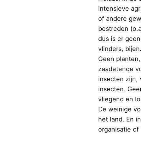
intensieve ag
of andere gew
bestreden (o.
dus is er geen
vlinders, bije
Geen planten,
zaadetende vo
insecten zijn
insecten. Gee
vliegend en lo
De weinige vog
het land. En 
organisatie o