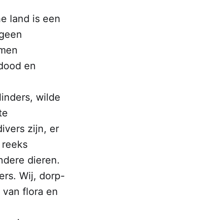
e land is een
 geen
omen
 dood en
inders, wilde
te
vers zijn, er
 reeks
ndere dieren.
rs. Wij, dorp-
 van flora en