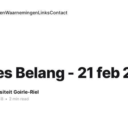
ten
Waarnemingen
Links
Contact
es Belang - 21 feb
siteit Goirle-Riel
18
•
2 min read