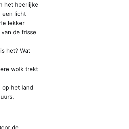
 het heerlijke
 een licht
rle lekker
 van de frisse
 is het? Wat
ere wolk trekt
en op het land
luurs,
Door de