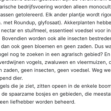
rarische bedrijfsvoering worden alleen monocul
assen getolereerd. Elk ander plantje wordt rig
a. met Roundup, glyfosaat). Akkerplanten hebb
 nectar en stuifmeel, essentieel voedsel voor i
n. Bovendien worden ook alle insecten bestreden
 dan ook geen bloemen en geen zaden. Dus wa
gel nog te zoeken in een agrarisch gebied? E
, verdwijnen vogels, zwaluwen en vleermuizen, 
n zaden, geen insecten, geen voedsel. Weg we
pend dier.
els die je ziet, zitten opeen in de enkele boom
in de spaarzame bosjes en gebieden, die meesta
f een liefhebber worden beheerd.