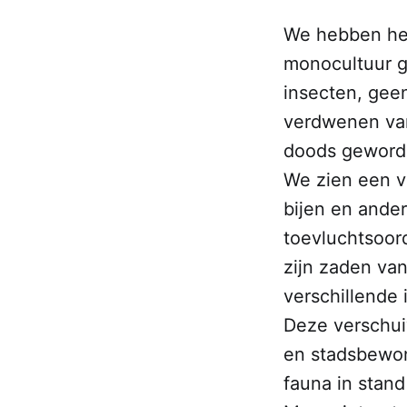
We hebben het
monocultuur g
insecten, geen
verdwenen van 
doods geword
We zien een v
bijen en ande
toevluchtsoord
zijn zaden van
verschillende 
Deze verschuiv
en stadsbewon
fauna in stan