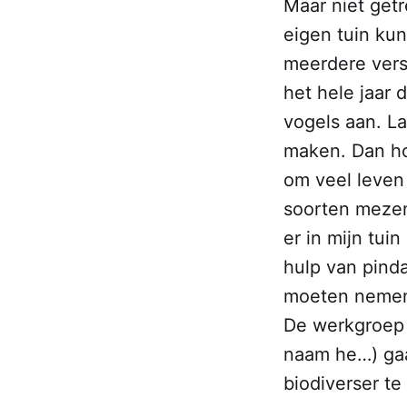
Maar niet getr
eigen tuin kun
meerdere vers
het hele jaar 
vogels aan. L
maken. Dan ho
om veel leven 
soorten mezen,
er in mijn tuin
hulp van pinda
moeten nemen,
De werkgroep 
naam he…) gaa
biodiverser t