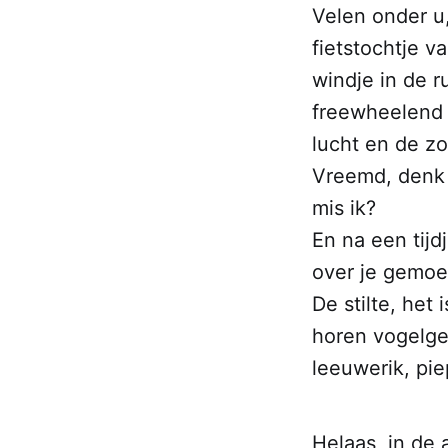
Velen onder u,
fietstochtje v
windje in de r
freewheelend r
lucht en de zo
Vreemd, denk j
mis ik?
En na een tijd
over je gemoe
De stilte, het 
horen vogelgel
leeuwerik, pie
Helaas, in de