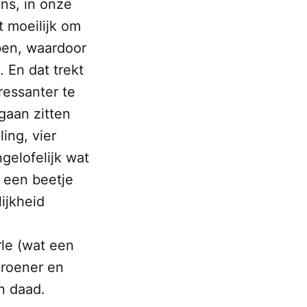
ns, in onze
t moeilijk om
ben, waardoor
. En dat trekt
ressanter te
gaan zitten
ing, vier
gelofelijk wat
et een beetje
ijkheid
.
rle (wat een
groener en
n daad.