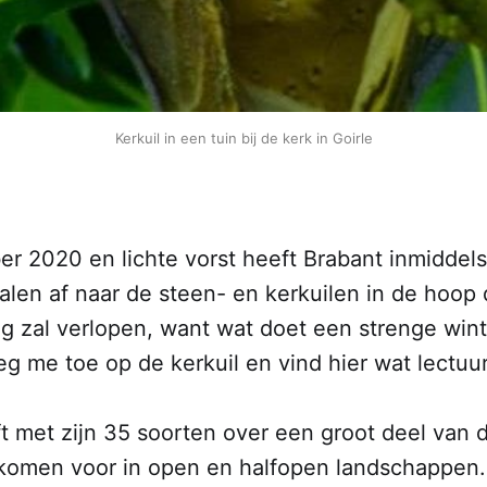
Kerkuil in een tuin bij de kerk in Goirle
r 2020 en lichte vorst heeft Brabant inmiddels 
len af naar de steen- en kerkuilen in de hoop 
eng zal verlopen, want wat doet een strenge wint
leg me toe op de kerkuil en vind hier wat lectuur
ft met zijn 35 soorten over een groot deel van 
 komen voor in open en halfopen landschappen.