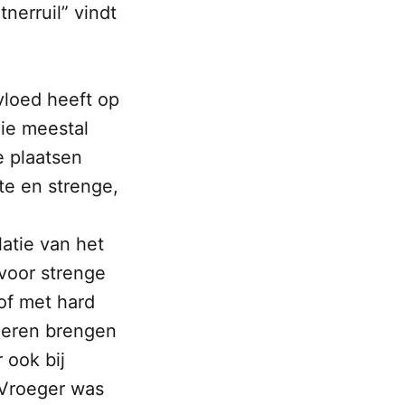
nerruil” vindt
nvloed heeft op
die meestal
e plaatsen
te en strenge,
atie van het
voor strenge
of met hard
dieren brengen
 ook bij
 Vroeger was