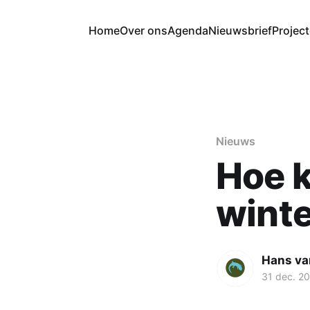
Home
Over ons
Agenda
Nieuwsbrief
Projec
Nieuws
Hoe k
winte
Hans va
31 dec. 2