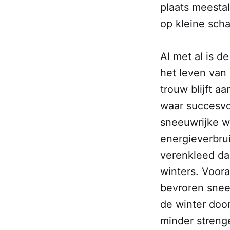
plaats meestal
op kleine scha
Al met al is d
het leven van 
trouw blijft a
waar succesvo
sneeuwrijke wi
energieverbrui
verenkleed da
winters. Voora
bevroren snee
de winter door
minder streng