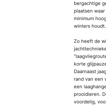
bergachtige ge
plaatsen waar
minimum hoogte
winters houdt.
Zo heeft de wi
jachttechnieke
“laagvliegrou
korte glijpau
Daarnaast jaag
rand van een w
een laaghange
prooidieren. D
voordelig, voor