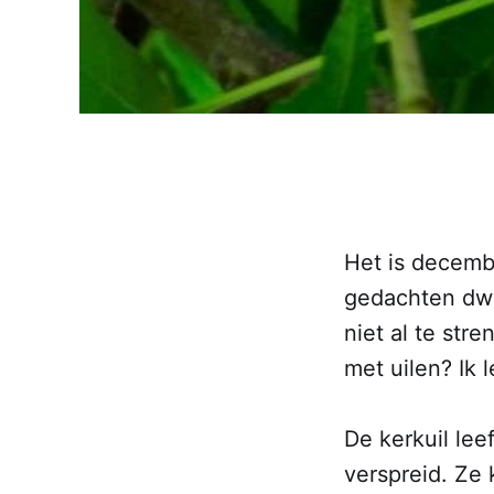
Het is decembe
gedachten dwa
niet al te str
met uilen? Ik 
De kerkuil lee
verspreid. Ze