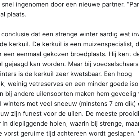
 snel ingenomen door een nieuwe partner. “Part
al plaats.
e conclusie dat een strenge winter aardig wat i
de kerkuil. De kerkuil is een muizenspecialist, 
an een eenmaal gekozen broedplaats. Hij kent d
l gejaagd kan worden. Maar bij voedselschaars
nters is de kerkuil zeer kwetsbaar. Een hoog
k, weinig vetreserves en een minder goede isol
n bij andere uilensoorten maken hem gevoelig 
l winters met veel sneeuw (minstens 7 cm dik) 
uw zijn funest voor de uilen. De meeste prooi
 in diepliggende holen, waarin bij strenge, maar
e vorst geruime tijd achtereen wordt geslapen.