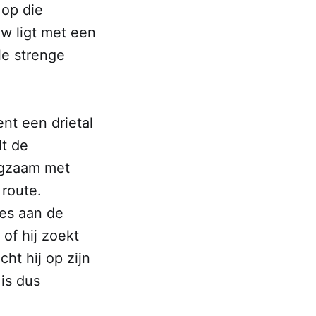
 op die
w ligt met een
le strenge
ent een drietal
dt de
angzaam met
 route.
jes aan de
of hij zoekt
ht hij op zijn
is dus