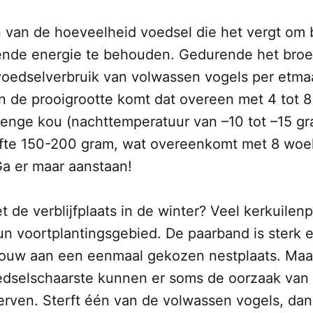
 van de hoeveelheid voedsel die het vergt om b
ende energie te behouden. Gedurende het bro
voedselverbruik van volwassen vogels per etma
an de prooigrootte komt dat overeen met 4 tot 
enge kou (nachttemperatuur van –10 tot –15 gr
fte 150-200 gram, wat overeenkomt met 8 woe
Ga er maar aanstaan!
t de verblijfplaats in de winter? Veel kerkuilenp
un voortplantingsgebied. De paarband is sterk 
trouw aan een eenmaal gekozen nestplaats. Maa
edselschaarste kunnen er soms de oorzaak van 
erven. Sterft één van de volwassen vogels, dan