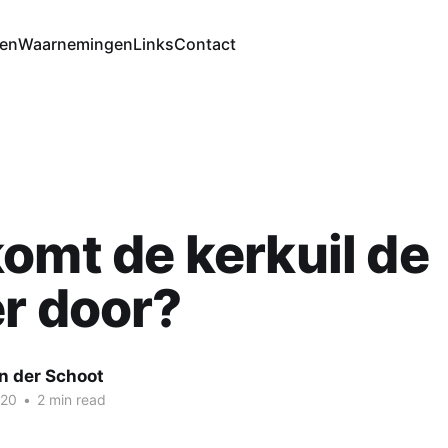
ten
Waarnemingen
Links
Contact
omt de kerkuil de
r door?
n der Schoot
020
•
2 min read