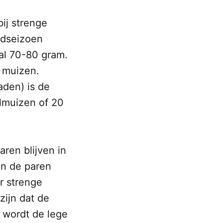
ij strenge
edseizoen
al 70-80 gram.
8 muizen.
aden) is de
lmuizen of 20
aren blijven in
en de paren
r strenge
zijn dat de
 wordt de lege