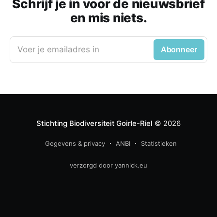
Schrijf je in voor de nieuwsbrief
en mis niets.
Voer je emailadres in
Abonneer
Stichting Biodiversiteit Goirle-Riel
© 2026
Gegevens & privacy
ANBI
Statistieken
verzorgd door yannick.eu