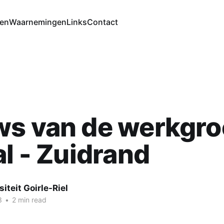
ten
Waarnemingen
Links
Contact
ws van de werkgr
al - Zuidrand
siteit Goirle-Riel
3
•
2 min read