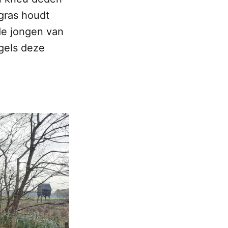
gras houdt
de jongen van
ogels deze