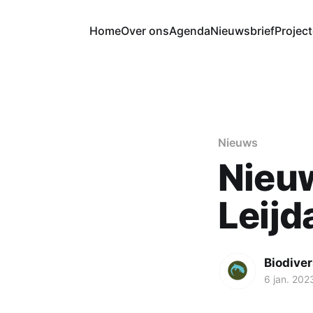
Home
Over ons
Agenda
Nieuwsbrief
Projec
Nieuws
Nieu
Leijd
Biodiver
6 jan. 202