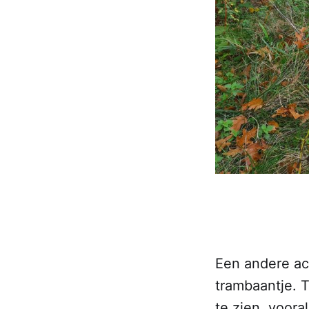
Een andere act
trambaantje. 
te zien, voora