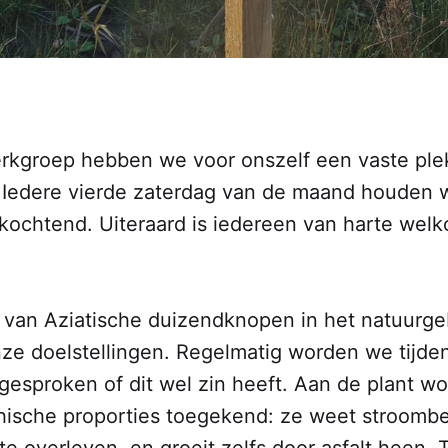
rkgroep hebben we voor onszelf een vaste ple
 Iedere vierde zaterdag van de maand houden 
kochtend. Uiteraard is iedereen van harte we
n van Aziatische duizendknopen in het natuurg
nze doelstellingen. Regelmatig worden we tijde
gesproken of dit wel zin heeft. Aan de plant w
hische proporties toegekend: ze weet stroomb
e overleven, en groeit zelfs door asfalt heen.