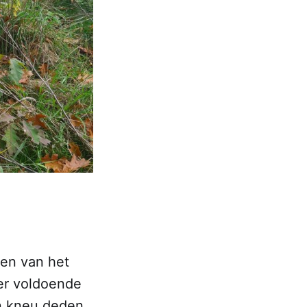
len van het
er voldoende
en kneu deden