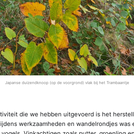
Japanse duizendknoop (op de voorgrond) vlak bij het Trambaantje
iviteit die we hebben uitgevoerd is het herstel
Tijdens werkzaamheden en wandelrondjes was 
l vogels. Vinkachtigen zoals putter, groenling 