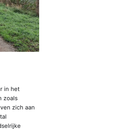
r in het
n zoals
even zich aan
tal
selrijke