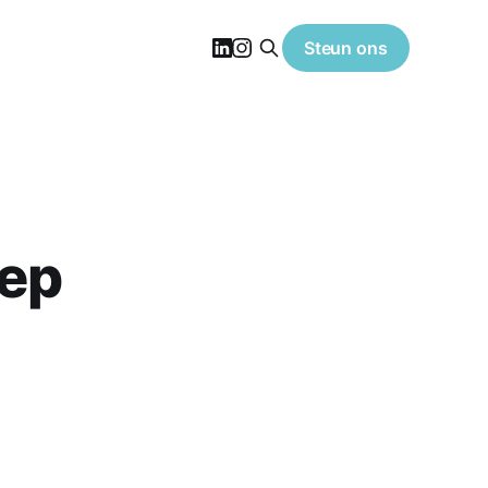
Steun ons
oep