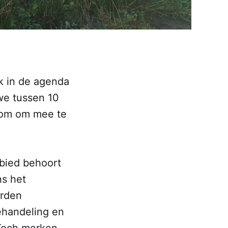
k in de agenda
we tussen 10
lkom om mee te
ebied behoort
ns het
orden
ehandeling en
 Toch merken