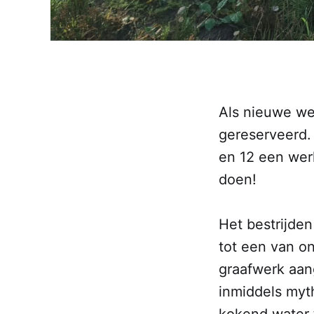
Als nieuwe we
gereserveerd.
en 12 een wer
doen!
Het bestrijde
tot een van o
graafwerk aan
inmiddels myt
kokend water t