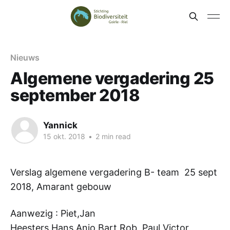
Nieuws
Algemene vergadering 25
september 2018
Yannick
15 okt. 2018
•
2 min read
Verslag algemene vergadering B- team 25 sept
2018, Amarant gebouw
Aanwezig : Piet,Jan
Heesters,Hans,Anjo,Bart,Rob, Paul,Victor,