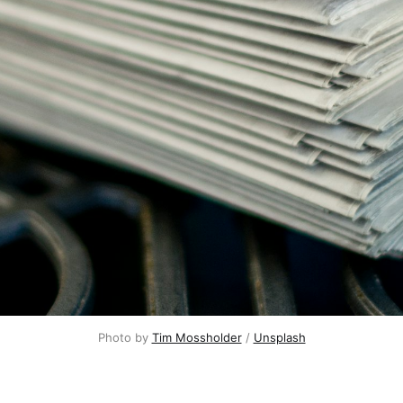
Photo by
Tim Mossholder
/
Unsplash