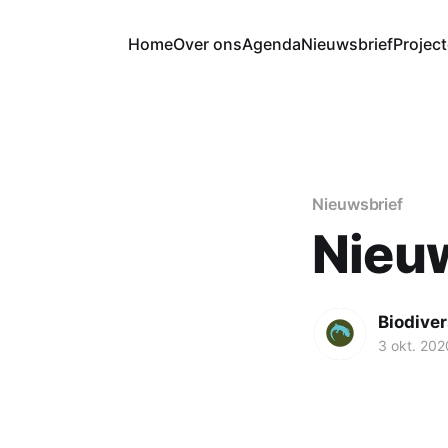
Home
Over ons
Agenda
Nieuwsbrief
Projec
Nieuwsbrief
Nieuw
Biodiver
3 okt. 202