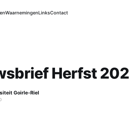
ten
Waarnemingen
Links
Contact
sbrief Herfst 20
siteit Goirle-Riel
0